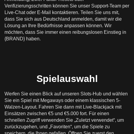
Verifizierungsschritten können Sie unser Support-Team per
Live-Chat oder E-Mail kontaktieren. Teilen Sie uns mit,
dass Sie sich aus Deutschland anmelden, damit wir die
Lösung an Ihre Bedürfnisse anpassen können. Wir
möchten, dass Sie immer einen reibungslosen Einstieg in
{BRAND} haben.
Spielauswahl
Werfen Sie einen Blick auf unseren Slots-Hub und wählen
Sie ein Spiel mit Megaways oder einem klassischen 5-
Walzen-Layout. Fahren Sie dann mit Live-Blackjack mit
Einsätzen zwischen €5 und €5.000 fort. Für einen
schnellen Zugriff verwenden Sie „Zuletzt verwendet“, um
zurückzugehen, und „Favoriten“, um die Spiele zu
speichern, die Ihnen gefallen. Öffnen Sie zuerst den