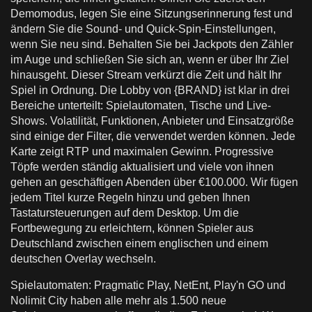
Demomodus, legen Sie eine Sitzungserinnerung fest und
ändern Sie die Sound- und Quick-Spin-Einstellungen,
wenn Sie neu sind. Behalten Sie bei Jackpots den Zähler
im Auge und schließen Sie sich an, wenn er über Ihr Ziel
hinausgeht. Dieser Stream verkürzt die Zeit und hält Ihr
Spiel in Ordnung. Die Lobby von {BRAND} ist klar in drei
Bereiche unterteilt: Spielautomaten, Tische und Live-
Shows. Volatilität, Funktionen, Anbieter und Einsatzgröße
sind einige der Filter, die verwendet werden können. Jede
Karte zeigt RTP und maximalen Gewinn. Progressive
Töpfe werden ständig aktualisiert und viele von ihnen
gehen an geschäftigen Abenden über €100.000. Wir fügen
jedem Titel kurze Regeln hinzu und geben Ihnen
Tastatursteuerungen auf dem Desktop. Um die
Fortbewegung zu erleichtern, können Spieler aus
Deutschland zwischen einem englischen und einem
deutschen Overlay wechseln.
Spielautomaten: Pragmatic Play, NetEnt, Play'n GO und
Nolimit City haben alle mehr als 1.500 neue