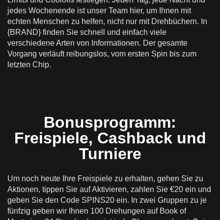
jedes Wochenende ist unser Team hier, um Ihnen mit
echten Menschen zu helfen, nicht nur mit Drehbüchern. In
{BRAND} finden Sie schnell und einfach viele
verschiedene Arten von Informationen. Der gesamte
Vorgang verläuft reibungslos, vom ersten Spin bis zum
letzten Chip.
Bonusprogramm:
Freispiele, Cashback und
Turniere
Um noch heute Ihre Freispiele zu erhalten, gehen Sie zu
Aktionen, tippen Sie auf Aktivieren, zahlen Sie €20 ein und
geben Sie den Code SPINS20 ein. In zwei Gruppen zu je
fünfzig geben wir Ihnen 100 Drehungen auf Book of