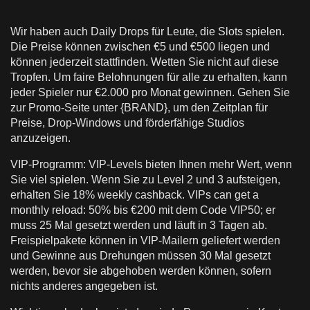
Wir haben auch Daily Drops für Leute, die Slots spielen.
Die Preise können zwischen €5 und €500 liegen und
können jederzeit stattfinden. Wetten Sie nicht auf diese
Tropfen. Um faire Belohnungen für alle zu erhalten, kann
jeder Spieler nur €2.000 pro Monat gewinnen. Gehen Sie
zur Promo-Seite unter {BRAND}, um den Zeitplan für
Preise, Drop-Windows und förderfähige Studios
anzuzeigen.
VIP-Programm: VIP-Levels bieten Ihnen mehr Wert, wenn
Sie viel spielen. Wenn Sie zu Level 2 und 3 aufsteigen,
erhalten Sie 18% weekly cashback. VIPs can get a
monthly reload: 50% bis €200 mit dem Code VIP50; er
muss 25 Mal gesetzt werden und läuft in 3 Tagen ab.
Freispielpakete können in VIP-Mailern geliefert werden
und Gewinne aus Drehungen müssen 30 Mal gesetzt
werden, bevor sie abgehoben werden können, sofern
nichts anderes angegeben ist.