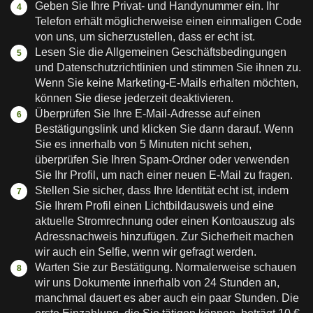
Geben Sie Ihre Privat- und Handynummer ein. Ihr
Telefon erhält möglicherweise einen einmaligen Code
von uns, um sicherzustellen, dass er echt ist.
Lesen Sie die Allgemeinen Geschäftsbedingungen
und Datenschutzrichtlinien und stimmen Sie ihnen zu.
Wenn Sie keine Marketing-E-Mails erhalten möchten,
können Sie diese jederzeit deaktivieren.
Überprüfen Sie Ihre E-Mail-Adresse auf einen
Bestätigungslink und klicken Sie dann darauf. Wenn
Sie es innerhalb von 5 Minuten nicht sehen,
überprüfen Sie Ihren Spam-Ordner oder verwenden
Sie Ihr Profil, um nach einer neuen E-Mail zu fragen.
Stellen Sie sicher, dass Ihre Identität echt ist, indem
Sie Ihrem Profil einen Lichtbildausweis und eine
aktuelle Stromrechnung oder einen Kontoauszug als
Adressnachweis hinzufügen. Zur Sicherheit machen
wir auch ein Selfie, wenn wir gefragt werden.
Warten Sie zur Bestätigung. Normalerweise schauen
wir uns Dokumente innerhalb von 24 Stunden an,
manchmal dauert es aber auch ein paar Stunden. Die