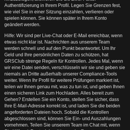
Authentifizierung in Ihrem Profil. Legen Sie Grenzen fest,
wie viel Sie in einer Sitzung einzahlen, verlieren oder
spielen können. Sie können später in Ihrem Konto
geändert werden.
Hilfe: Wir sind per Live-Chat oder E-Mail erreichbar, wenn
etwas nicht klar ist. Nachrichten aus unserem Team
werden schnell und auf den Punkt beantwortet. Um Ihr
Geld und Ihre persönlichen Daten zu schützen, hat
GRSClub strenge Regeln für Kontrollen. Jedes Mal, wenn
wir eine Datei senden, verschlüsseln wir sie und geben sie
niemals an Dritte außerhalb unserer Compliance-Tools
weiter. Wenn Ihr Profil für weitere Prüfungen markiert ist,
teilen wir Ihnen genau mit, was zu tun ist, und geben Ihnen
einen sicheren Link zum Hochladen. Alles bereit zum
Gehen? Erstellen Sie ein Konto, stellen Sie sicher, dass
Ihre E-Mail-Adresse korrekt ist, und laden Sie die beiden
angeforderten Dateien hoch. Sobald die Kontrollen
abgeschlossen sind, können Sie Ein- und Auszahlungen
vornehmen. Teilen Sie unserem Team im Chat mit, wenn