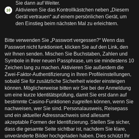
Sie dann auf Weiter.
Aktivieren Sie das Kontrollkästchen neben „Diesem
Gerät vertrauen“ auf einem persönlichen Gerät, um
den Einstieg beim nächsten Mal zu erleichtern.
Bitte verwenden Sie „Passwort vergessen?“ Wenn das
Passwort nicht funktioniert, klicken Sie auf den Link, den
wir Ihnen senden. Mischen Sie Buchstaben, Zahlen und
Symbole in Ihrer neuen Passphrase, um sie mindestens 10
Zeichen lang zu machen. Aktivieren Sie außerdem die
Zwei-Faktor-Authentifizierung in Ihren Profileinstellungen,
sobald Sie für zusätzliche Sicherheit wieder einsteigen
können. Möglicherweise bitten wir Sie bei der Anmeldung
um eine kurze Identitätsprüfung, damit Sie erst dann auf
bestimmte Casino-Funktionen zugreifen können, wenn Sie
nachweisen, wer Sie sind. Personalausweis, Reisepass
und ein aktueller Adressnachweis sind allesamt
akzeptable Formen der Identifizierung. Stellen Sie sicher,
dass die gesamte Seite sichtbar ist, nachdem Sie klare,
unveränderte Bilder hochgeladen haben. Dies schützt Ihr