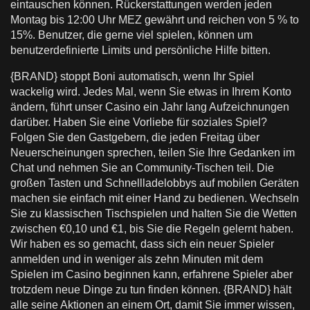
eintauschen können. Rückerstattungen werden jeden
Montag bis 12:00 Uhr MEZ gewährt und reichen von 5 % to
15%. Benutzer, die gerne viel spielen, können um
benutzerdefinierte Limits und persönliche Hilfe bitten.
{BRAND} stoppt Boni automatisch, wenn Ihr Spiel
wackelig wird. Jedes Mal, wenn Sie etwas in Ihrem Konto
ändern, führt unser Casino ein Jahr lang Aufzeichnungen
darüber. Haben Sie eine Vorliebe für soziales Spiel?
Folgen Sie den Gastgebern, die jeden Freitag über
Neuerscheinungen sprechen, teilen Sie Ihre Gedanken im
Chat und nehmen Sie an Community-Tischen teil. Die
großen Tasten und Schnellladelobbys auf mobilen Geräten
machen sie einfach mit einer Hand zu bedienen. Wechseln
Sie zu klassischen Tischspielen und halten Sie die Wetten
zwischen €0,10 und €1, bis Sie die Regeln gelernt haben.
Wir haben es so gemacht, dass sich ein neuer Spieler
anmelden und in weniger als zehn Minuten mit dem
Spielen im Casino beginnen kann, erfahrene Spieler aber
trotzdem neue Dinge zu tun finden können. {BRAND} hält
alle seine Aktionen an einem Ort, damit Sie immer wissen,