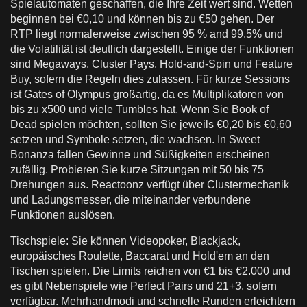
Spielautomaten geschaffen, die Ihre Zeit wert sind. Wetten
beginnen bei €0,10 und können bis zu €50 gehen. Der
RTP liegt normalerweise zwischen 95 % and 99.5% und
die Volatilität ist deutlich dargestellt. Einige der Funktionen
sind Megaways, Cluster Pays, Hold-and-Spin und Feature
Buy, sofern die Regeln dies zulassen. Für kurze Sessions
ist Gates of Olympus großartig, da es Multiplikatoren von
bis zu x500 und viele Tumbles hat. Wenn Sie Book of
Dead spielen möchten, sollten Sie jeweils €0,20 bis €0,60
setzen und Symbole setzen, die wachsen. In Sweet
Bonanza fallen Gewinne und Süßigkeiten erscheinen
zufällig. Probieren Sie kurze Sitzungen mit 50 bis 75
Drehungen aus. Reactoonz verfügt über Clustermechanik
und Ladungsmesser, die miteinander verbundene
Funktionen auslösen.
Tischspiele: Sie können Videopoker, Blackjack,
europäisches Roulette, Baccarat und Hold'em an den
Tischen spielen. Die Limits reichen von €1 bis €2.000 und
es gibt Nebenspiele wie Perfect Pairs und 21+3, sofern
verfügbar. Mehrhandmodi und schnelle Runden erleichtern