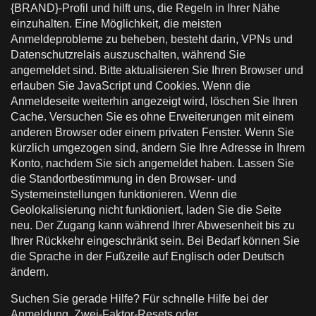
{BRAND}-Profil und hilft uns, die Regeln in Ihrer Nähe
einzuhalten. Eine Möglichkeit, die meisten
Anmeldeprobleme zu beheben, besteht darin, VPNs und
Datenschutzrelais auszuschalten, während Sie
angemeldet sind. Bitte aktualisieren Sie Ihren Browser und
erlauben Sie JavaScript und Cookies. Wenn die
Anmeldeseite weiterhin angezeigt wird, löschen Sie Ihren
Cache. Versuchen Sie es ohne Erweiterungen mit einem
anderen Browser oder einem privaten Fenster. Wenn Sie
kürzlich umgezogen sind, ändern Sie Ihre Adresse in Ihrem
Konto, nachdem Sie sich angemeldet haben. Lassen Sie
die Standortbestimmung in den Browser- und
Systemeinstellungen funktionieren. Wenn die
Geolokalisierung nicht funktioniert, laden Sie die Seite
neu. Der Zugang kann während Ihrer Abwesenheit bis zu
Ihrer Rückkehr eingeschränkt sein. Bei Bedarf können Sie
die Sprache in der Fußzeile auf Englisch oder Deutsch
ändern.
Suchen Sie gerade Hilfe? Für schnelle Hilfe bei der
Anmeldung, Zwei-Faktor-Resets oder