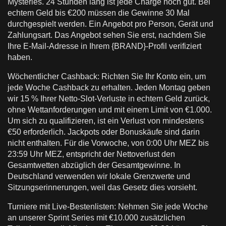
Mysteries. 24 Stunden lang ist jede Charge noch gut. Bei
echtem Geld bis €200 müssen die Gewinne 30 Mal
durchgespielt werden. Ein Angebot pro Person, Gerät und
Zahlungsart. Das Angebot sehen Sie erst, nachdem Sie
Ihre E-Mail-Adresse in Ihrem {BRAND}-Profil verifiziert
haben.
Wöchentlicher Cashback: Richten Sie Ihr Konto ein, um
jede Woche Cashback zu erhalten. Jeden Montag geben
wir 15 % Ihrer Netto-Slot-Verluste in echtem Geld zurück,
ohne Wettanforderungen und mit einem Limit von €1.000.
Um sich zu qualifizieren, ist ein Verlust von mindestens
€50 erforderlich. Jackpots oder Bonuskäufe sind darin
nicht enthalten. Für die Vorwoche, von 0:00 Uhr MEZ bis
23:59 Uhr MEZ, entspricht der Nettoverlust den
Gesamtwetten abzüglich der Gesamtgewinne. In
Deutschland verwenden wir lokale Grenzwerte und
Sitzungserinnerungen, weil das Gesetz dies vorsieht.
Turniere mit Live-Bestenlisten: Nehmen Sie jede Woche
an unserer Sprint Series mit €10.000 zusätzlichen