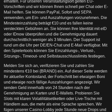
erhalten. Für unseren Veranstaltungsort gelten EU-
Vorschriften und wir können Ihnen schnell per Chat oder E-
Mail helfen. Sie können PayPal, Sofort und SEPA
verwenden, um Ein- und Auszahlungen vorzunehmen. Die
Mindesteinzahlung beträgt €10 und es fallen keine
versteckten Gebühren an. Sie können Ihre Identität mit eID
oder IDnow überprüfen und die Genehmigung dauert
durchschnittlich weniger als 3 Minuten. Der Support ist
rund um die Uhr per DE/EN-Chat und E-Mail verfügbar. Mit
den Spielertools können Sie Einzahlungs-, Verlust-,
Sitzungs-, Timeout- und Selbstausschlusslimits festlegen.
Melden Sie sich an, verifizieren Sie und zahlen Sie
mindestens €10 bei {BRAND} ein. Auf dieser Seite werden
Ihr aktueller Kontostand, der Fortschritt bei etwaigen Boni
und etwaige noch fällige Auszahlungen angezeigt. Wir
senden Geld innerhalb von 24 Stunden nach der
Genehmigung an Karten und E-Wallets. Probieren Sie
Slots mit klaren Volatilitätsetiketten oder Live-Tische mit
Händlern aus, die mehr als eine Sprache sprechen. Wir
fügen unserer Casino-Lobby jede Stunde neue Drops und