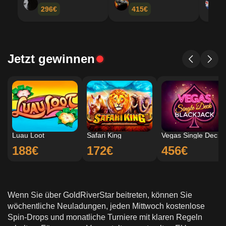
Tipps für dieses Casino
296€
415€
Jetzt gewinnen
Luau Loot
Safari King
Vegas Single Deck Blackjack
188€
172€
456€
Wenn Sie über GoldRiverStar beitreten, können Sie
wöchentliche Neuladungen, jeden Mittwoch kostenlose
Spin-Drops und monatliche Turniere mit klaren Regeln