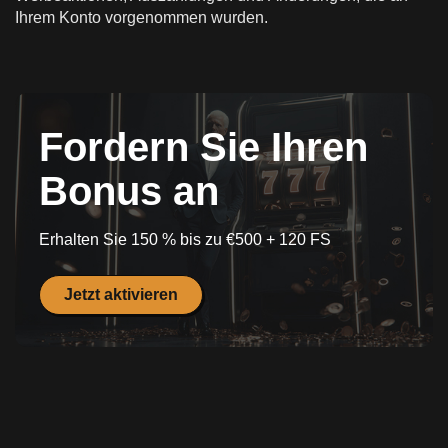
Ihrem Konto vorgenommen wurden.
Fordern Sie Ihren
Bonus an
Erhalten Sie 150 % bis zu €500 + 120 FS
Jetzt aktivieren